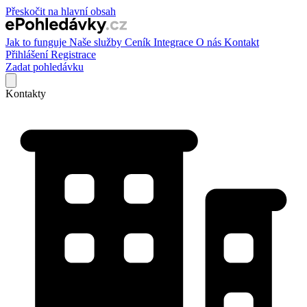
Přeskočit na hlavní obsah
Jak to funguje
Naše služby
Ceník
Integrace
O nás
Kontakt
Přihlášení
Registrace
Zadat pohledávku
Kontakty