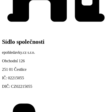
Sídlo společnosti
epohledavky.cz s.r.o.
Obchodní 126
251 01 Čestlice
IČ:
02215055
DIČ:
CZ02215055