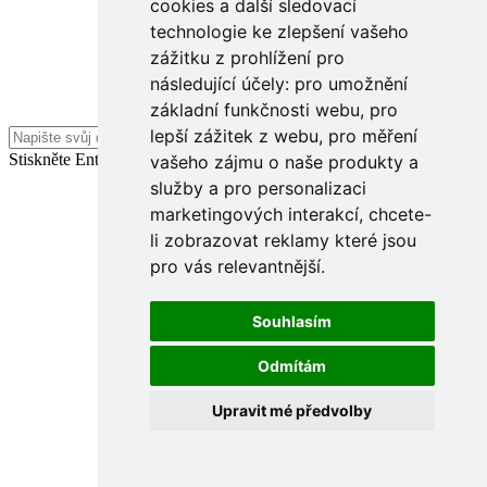
cookies a další sledovací
technologie ke zlepšení vašeho
zážitku z prohlížení pro
následující účely:
pro umožnění
základní funkčnosti webu
,
pro
lepší zážitek z webu
,
pro měření
Stiskněte Enter pro odeslání
vašeho zájmu o naše produkty a
Vymazat chat
služby a pro personalizaci
marketingových interakcí
,
chcete-
li zobrazovat reklamy které jsou
pro vás relevantnější
.
Souhlasím
Odmítám
Upravit mé předvolby